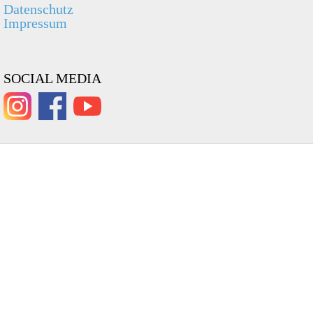
Datenschutz
Impressum
SOCIAL MEDIA
Asti
Tragekomfort
☆☆☆ (3/5.0)
Bügeleigenschaft
☆☆☆ (3/5.0)
Poplin / 71% Baumwolle 25% 4%
Verfügbar
€ 79,90