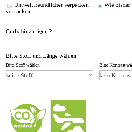
Umweltfreundlicher verpacken
Wie bisher
verpacken
Curly hinzufügen ?
Bitte Stoff und Länge wählen
Aladdin
Bitte Stoff wählen
Bitte Kontrast w
Tragekomfort
☆☆☆☆ (4/5.0)
Bügeleigenschaft
☆☆☆ (3.5/5.0)
keine Stoff
kein Kontrast
Satin / 100% Baumwolle
Verfügbar -
LIMITIERT!
€ 79,90