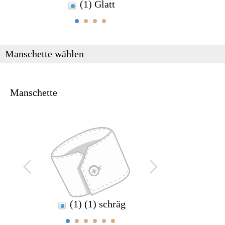
(1) Glatt
(2) Z
Manschette wählen
Manschette
(1) (1) schräg