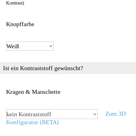
Kontrast)
Knopffarbe
Ist ein Kontraststoff gewünscht?
Abbey
Tragekomfort
☆☆☆ (3.5/5.0)
Bügeleigenschaft
☆☆☆ (3.5/5.0)
Kragen & Manschette
Plain / 100% Baumwolle
Bald ausverkauft - Kommt nicht wieder
€ 79,90
Zum 3D
kein Kontraststoff
Konfigurator (BETA)