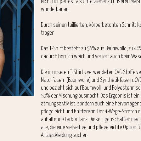
Nicht nur perfekt als Unterzieher zu unseren Maß
wunderbar an.
Durch seinen taillierten, körperbetonten Schnitt
tragen.
Das T-Shirt besteht zu 56% aus Baumwolle, zu 40%
dadurch herrlich weich und verliert auch beim Was
Die in unseren T-Shirts verwendeten CVC-Stoffe v
Naturfasern (Baumwolle) und Synthetikfasern. CVC 
und bezieht sich auf Baumwoll- und Polyestermi
50% der Mischung ausmacht. Das Ergebnis ist ein
atmungsaktiv ist, sondern auch eine hervorragend
pflegeleicht und knitterarm. Der 4-Wege-Stretch 
anhaltende Farbbrillanz. Diese Eigenschaften mach
alle, die eine vielseitige und pflegeleichte Option
Alltagskleidung suchen.