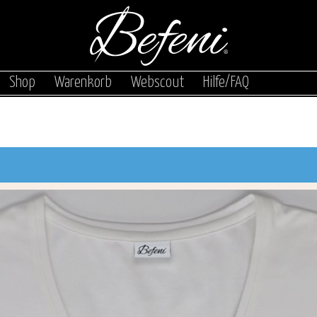
|
|
|
|
Shop
Warenkorb
Webscout
Hilfe/FAQ