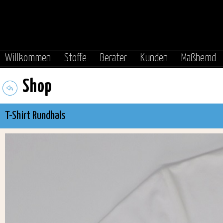
|
|
|
|
Willkommen
Stoffe
Berater
Kunden
Maßhemd
Shop
T-Shirt Rundhals