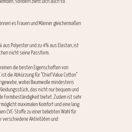
hemden, sondern zieht Dich auch so
 können es Frauen und Männer gleichermaßen
 aus Polyester und zu 4% aus Elastan, ist
chen nicht seine Passform.
ereinen die besten Eigenschaften von
ist die Abkürzung für "Chief Value Cotton"
schgewebe, wobei Baumwolle mindestens
 Kleidungsstück, das nicht nur bequem und
e Formbeständigkeit bietet. Zudem ist sehr
ermöglicht maximalen Komfort und eine lang
en CVC-Stoffe zu einer beliebten Wahl für
 für verschiedene Aktivitäten und